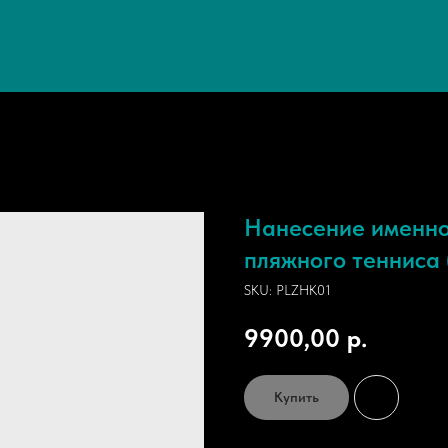
Нанесение именно
пляжного тенниса 
SKU:
PLZHK01
9900,00
р.
Купить