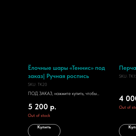
Ёлочные шары «Теннис» под
Перча
заказ| Ручная роспись
SKU:
TK1
SKU:
TK20
ПОД ЗАКАЗ, нажмите купить, чтобы
4 00
оставить заявку
5 200
р.
Out of st
Out of stock
Купить
Куп