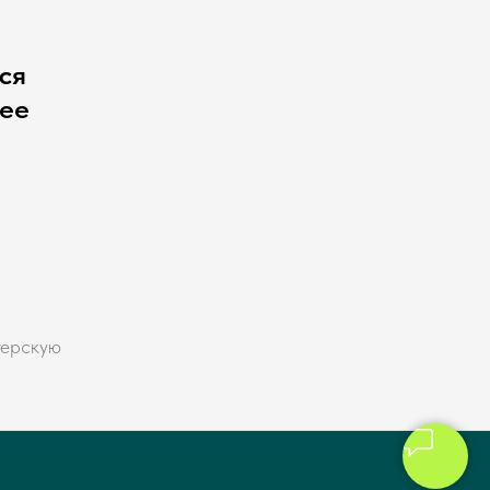
ся
чее
терскую