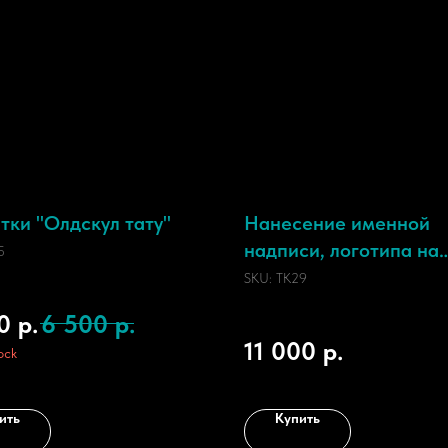
тки "Олдскул тату"
Нанесение именной
надписи, логотипа на
5
спортивную сумку или
SKU:
TK29
0
р.
6 500
р.
11 000
р.
ock
ить
Купить