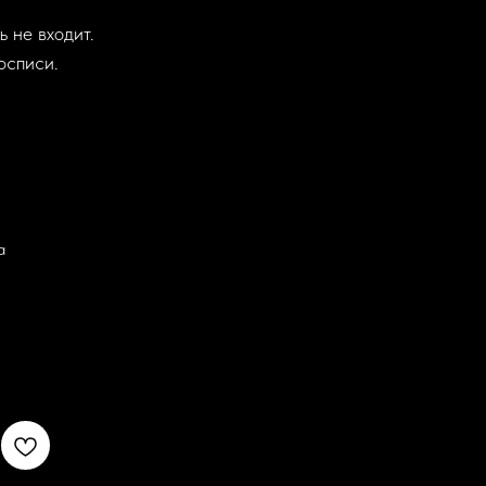
 не входит.
осписи.
а