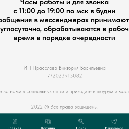
Часы работы и для звонка
с 11:00 до 19:00 по мск в будни
ообщения в мессенджерах принимают
углосуточно, обрабатываются в рабо
время в порядке очередности
ИП Прасолова Виктория Васильевна
772023913082
е за нами в социальных сетях и приходите в шоурум и мас
2022 © Все права защищены.
Главная
Корзина
Поиск
Избранное