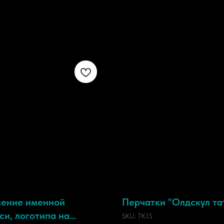
ение именной
Перчатки "Олдскул та
си, логотипа на
SKU:
TK15