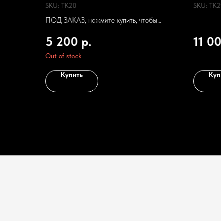
спорт
SKU:
TK20
SKU:
TK2
ПОД ЗАКАЗ, нажмите купить, чтобы
оставить заявку
5 200
р.
11 0
Out of stock
Купить
Куп