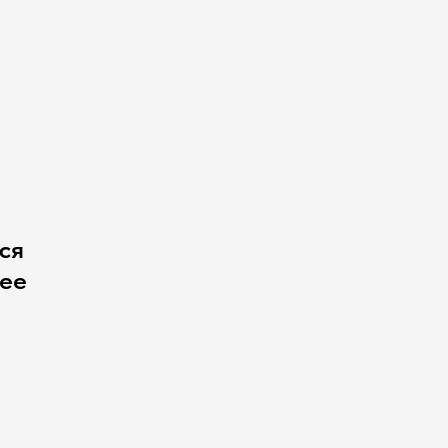
ся
чее