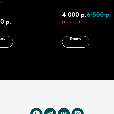
ивную сумку или чехол
9
4 000
р.
6 500
р.
00
р.
Out of stock
ить
Купить