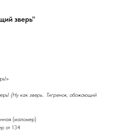
щий зверь"
рь!»
верь!
(Ну как зверь.. Тигренок, обожающий
енная (маломер)
ер от 134