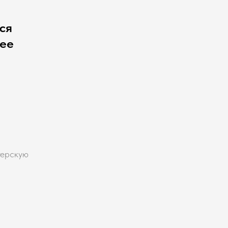
ся
чее
терскую