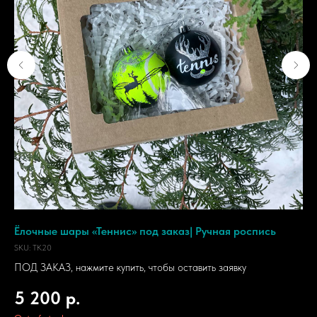
ую
Ёлочные шары «Теннис» под заказ| Ручная роспись
Пе
SKU:
TK20
SKU
ПОД ЗАКАЗ, нажмите купить, чтобы оставить заявку
5 200
р.
4