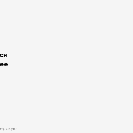
ся
чее
терскую