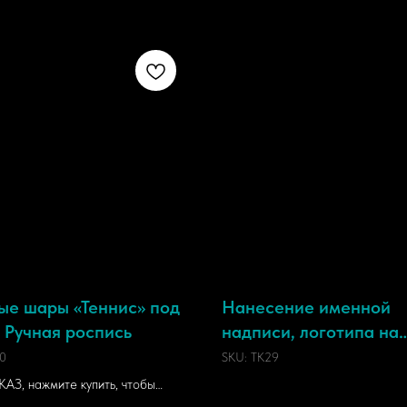
ые шары «Теннис» под
Нанесение именной
| Ручная роспись
надписи, логотипа на
спортивную сумку или
0
SKU:
TK29
АЗ, нажмите купить, чтобы
 заявку