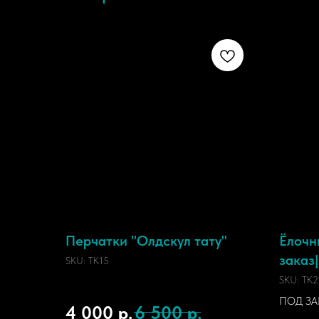
Перчатки "Олдскул тату"
Ёлочн
заказ
SKU:
TK15
SKU:
TK2
ПОД ЗАК
4 000
р.
6 500
р.
оставить