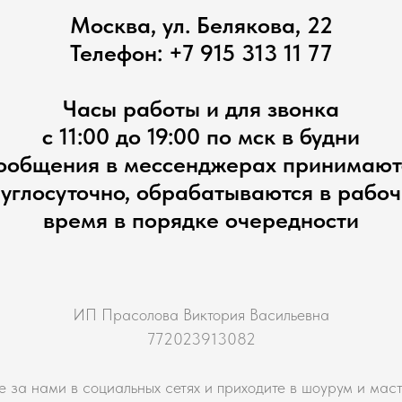
Москва, ул. Белякова, 22
Телефон:
+7 915 313 11 77
Часы работы и для звонка
с 11:00 до 19:00 по мск в будни
ообщения в мессенджерах принимают
углосуточно, обрабатываются в рабо
время в порядке очередности
ИП Прасолова Виктория Васильевна
772023913082
е за нами в социальных сетях и приходите в шоурум и мас