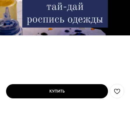
Гайд по проведению мастер-классов.
Ксения Веренник
SKU:
МК32
1 200
р.
КУПИТЬ
Понятный каждому гайд по проведению мастер-
классов.
Это руководство поможет вам на начальном этапе.