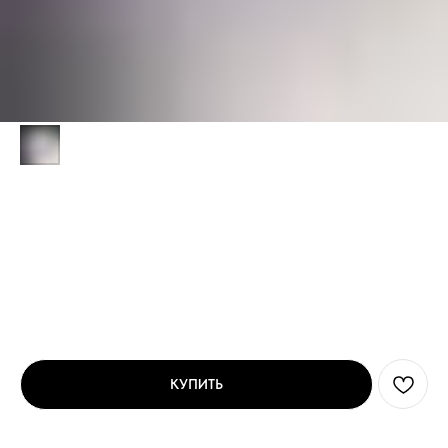
Онлайн-курс по мобильной фотографии.
Как фотографировать футболки с ручной
росписью. Павел Бахирев
SKU:
МК36
5 130
р.
КУПИТЬ