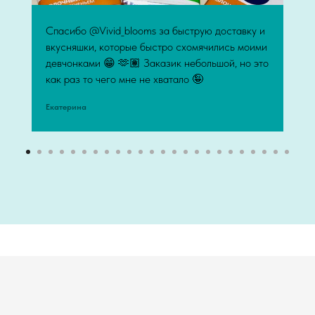
Спасибо @Vivid_blooms за быструю доставку и
вкусняшки, которые быстро схомячились моими
девчонками 😁 🫶🏽 Заказик небольшой, но это
как раз то чего мне не хватало 🤪
Екатерина