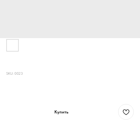
Шоппер "Медуза Горгона"
SKU:
0023
2 400
р.
Купить
Длина-39см,