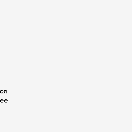
ся
чее