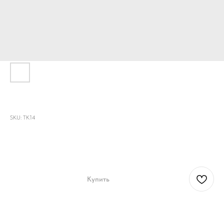
Футболка "Лимонный мяч"
SKU:
TK14
4800,00
6500,00
р.
р.
Купить
Футболка «Лимонный мяч»