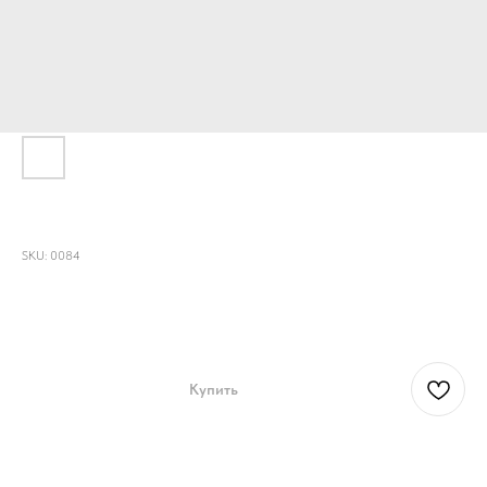
Шелковый платок "Конь"
SKU:
0084
8250,00
р.
Купить
Шелковый платок с ручной росписью.