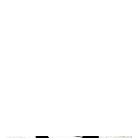
Размер: 90×90см.
Стоимость, варианты и сроки доставки для данной
категории товаров рассчитываются индивидуально
после оформления заказа и также зависят от вашего
региона и региона, где находится вещь.
Тип: Кастомные вещи
Категория: Платок
Город мастера: Москва
Цвет изделия: Серо-голубой
Состав изделия: Шелк 100%
Доставка: Бесплатно самовывоз г.Москва м.Беломорская,
м.Речной вокзал. Курьер по Москве, Почта России, СДЭК
Упаковка: Подарочная коробка
Страна мастера: Россия
Смотрите также