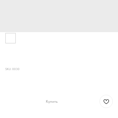
Джинсовая куртка "Мияги и Эндшпиль
(Miyagi and Endshpil)”
SKU:
0030
15300,00
р.
Купить