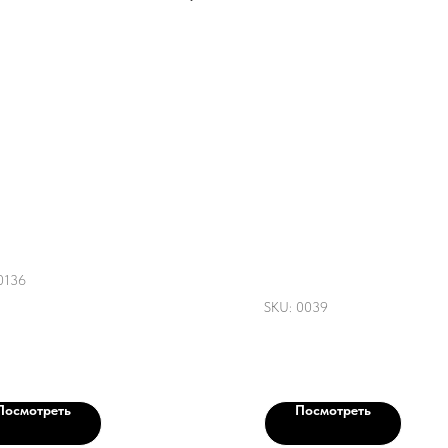
пер "Дельфины"
Джинсовая куртка "
Joker" (Харли и Джо
0136
SKU:
0039
700
р.
10 500
р.
Посмотреть
Посмотреть