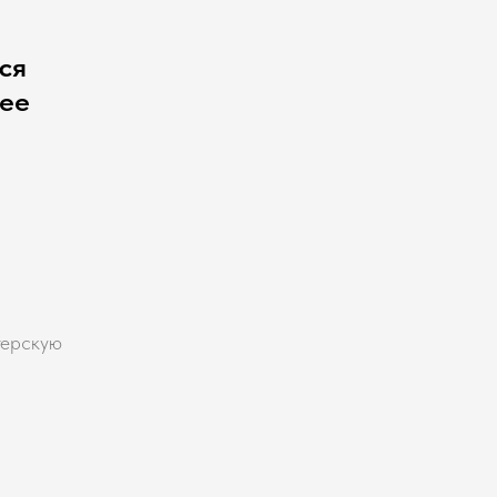
ся
чее
терскую