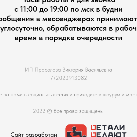
с 11:00 до 19:00 по мск в будни
ообщения в мессенджерах принимают
углосуточно, обрабатываются в рабо
время в порядке очередности
ИП Прасолова Виктория Васильевна
772023913082
е за нами в социальных сетях и приходите в шоурум и мас
2022 © Все права защищены.
Сайт разработан