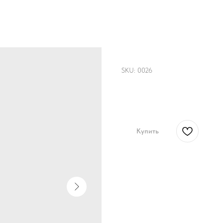
Шоппер "Райский 
SKU:
0026
3750,00
р.
Купить
Шопер с ручной росписью,
35 на 40 см
Стоимость, варианты и ср
рассчитываются индивидуа