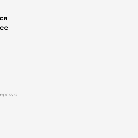
ся
чее
терскую