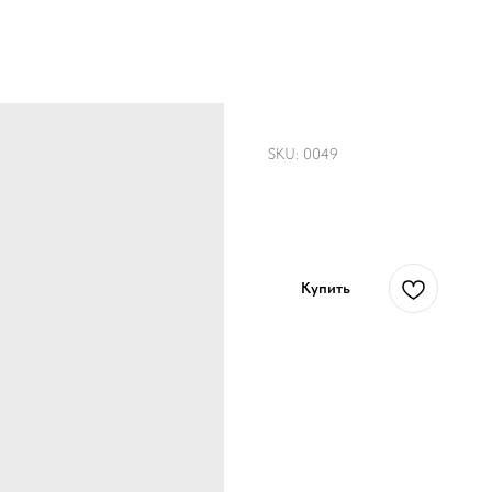
Футболка "Веселы
SKU:
0049
3 450
р.
Купить
Футболка с рисунком гово
Размер: обхват талии 66-
88см
Стоимость, варианты и ср