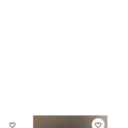
льно после оформления заказа и также
 и региона, где находится вещь.
лтый
пок
ЭК