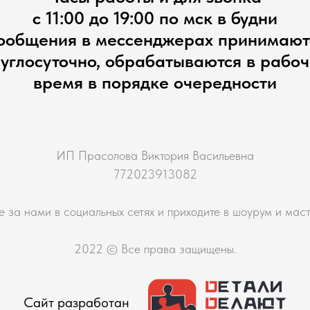
с 11:00 до 19:00 по мск в будни
ообщения в мессенджерах принимают
углосуточно, обрабатываются в рабо
время в порядке очередности
ИП Прасолова Виктория Васильевна
772023913082
е за нами в социальных сетях и приходите в шоурум и мас
2022 © Все права защищены.
Сайт разработан