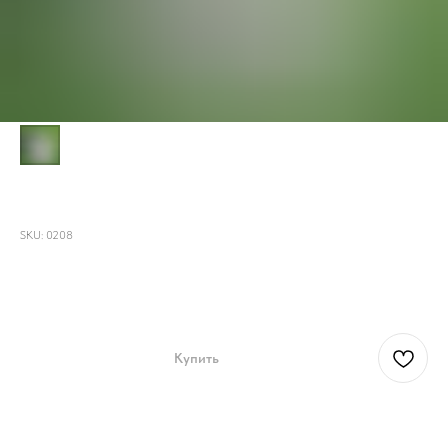
Шоппер "Русская красавица"
SKU:
0208
2700,00
р.
Купить
Шоппер с ручной росписью и вышивкой Русская