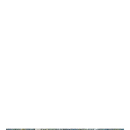
простыней. Ручная роспись узорами.
Размер: простыня 220×240см, пододеяльник
175×215см, наволочка 70×70см (2 шт.).
Стоимость, варианты и сроки доставки для данной
категории товаров рассчитываются индивидуально
после оформления заказа и также зависят от вашего
региона и региона, где находится вещь.
Тип: Кастомные вещи
Категория: Постельное белье
Цвет изделия: Малахитовый
Состав изделия: Поплин
Доставка: Почта России, СДЭК, самовывоз г.Москва
Упаковка: Коробка, крафт-пакет
Смотрите также