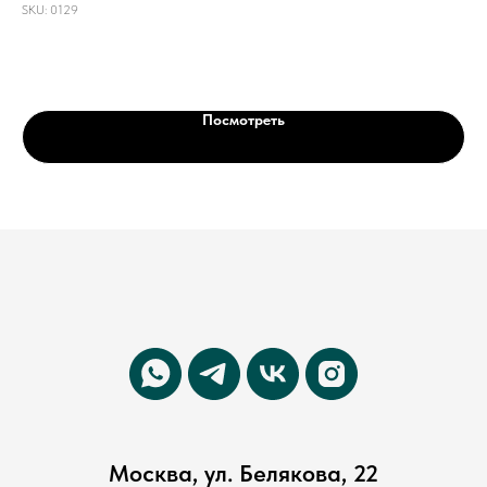
SKU:
0129
SKU
19 500
6
р.
Посмотреть
Москва, ул. Белякова, 22