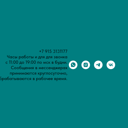
+7 915 3131177
Часы работы и для для звонка
с 11:00 до 19:00 по мск в будни.
Сообщения в мессенджерах
принимаются круглосуточно,
брабатываются в рабочее время.