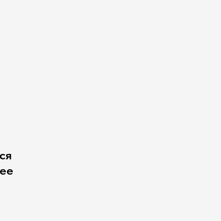
ся
чее