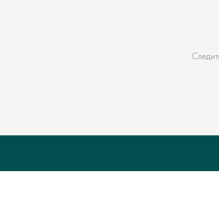
Следит
Политика кон