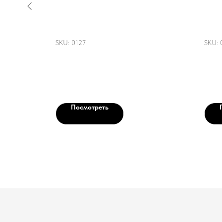
Шоппер "Цветы сакуры"
Шоп
SKU:
0127
SKU:
4 500
3 
р.
Посмотреть