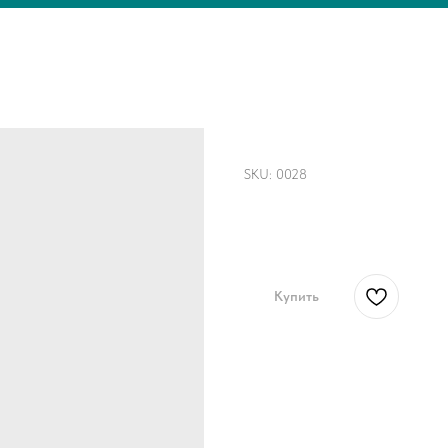
Шоппер "Девушка 
SKU:
0028
2700,00
р.
Купить
Белый шоппер с прекрасн
В стоимость уже входит уп
Плюсы покупать вещи, кото