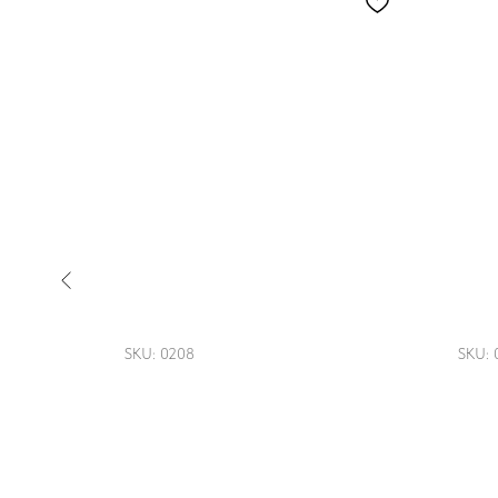
ниме)"
Шоппер "Русская
Вар
красавица"
буд
SKU:
0208
SKU:
2 700
2 
р.