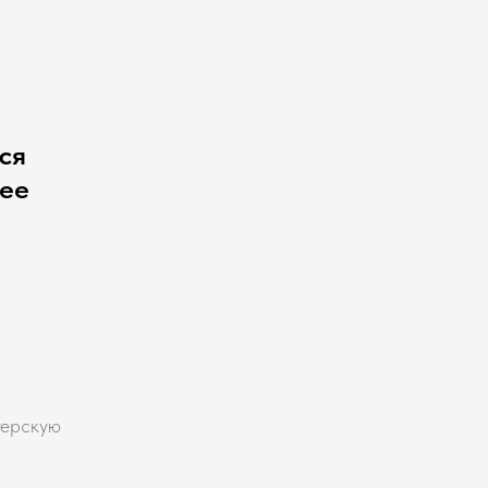
ся
чее
терскую