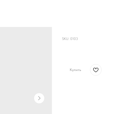
Сумка "Мона Лиза
SKU:
0103
5250,00
р.
Купить
Сумка с ручной росписью 
кармашек, сумка имеет за
Размер: 40см х 40см, руч