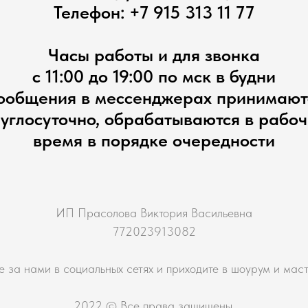
Телефон:
+7 915 313 11 77
Часы работы и для звонка
с 11:00 до 19:00 по мск в будни
ообщения в мессенджерах принимают
углосуточно, обрабатываются в рабо
время в порядке очередности
ИП Прасолова Виктория Васильевна
772023913082
е за нами в социальных сетях и приходите в шоурум и мас
2022 © Все права защищены.