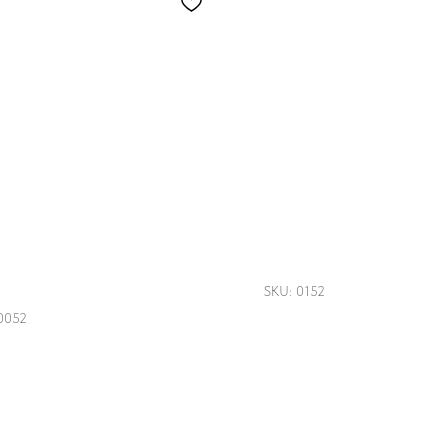
ежки "Холодно не
Варежки "Снегири"
ет!"
SKU:
0152
0052
3 750
р.
250
р.