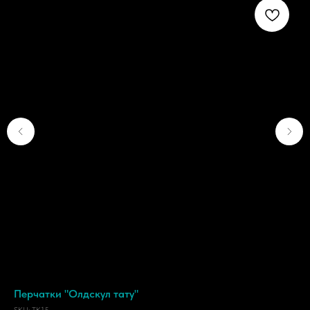
ую
Перчатки "Олдскул тату"
Ёл
SKU:
TK15
SKU